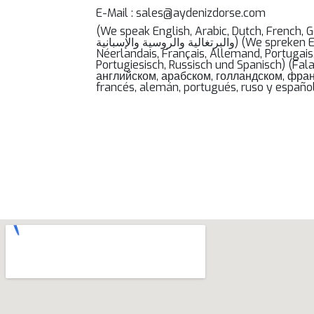
E-Mail : sales@aydenizdorse.com
(We speak English, Arabic, Dutch, French, German, Portuguese, Russian and
والبرتغالية والروسية والإسبانية) (We spreken Engels, Arabisch, Nederlands, Frans, Duits, Portugees, Russisch en Spaans) (Nous parlons Anglais, Arabe,
Néerlandais, Français, Allemand, Portugais
Portugiesisch, Russisch und Spanisch) (Fa
английском, арабском, голландском, фран
francés, alemán, portugués, ruso y españo