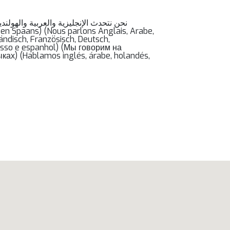
ändisch, Französisch, Deutsch,
russo e espanhol) (Мы говорим на
ах) (Hablamos inglés, árabe, holandés,