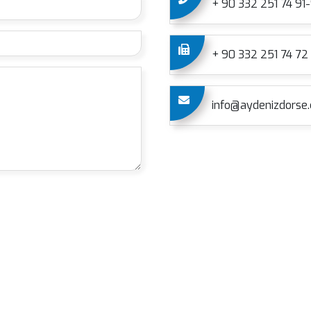
+ 90 332 251 74 91
+ 90 332 251 74 72
info@aydenizdorse